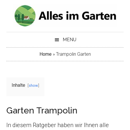
Skip
Skip
to
to
main
secondary
content
menu
MENU
Home
»
Trampolin Garten
Inhalte
show
Garten Trampolin
In diesem Ratgeber haben wir Ihnen alle