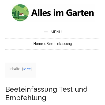
Skip
Skip
to
to
main
secondary
content
menu
MENU
Home
»
Beeteinfassung
Inhalte
show
Beeteinfassung Test und
Empfehlung