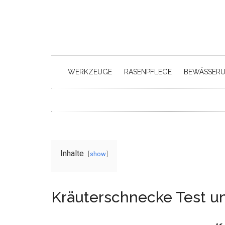
Skip
Skip
to
to
main
secondary
content
menu
WERKZEUGE
RASENPFLEGE
BEWÄSSER
Inhalte
show
Kräuterschnecke Test 