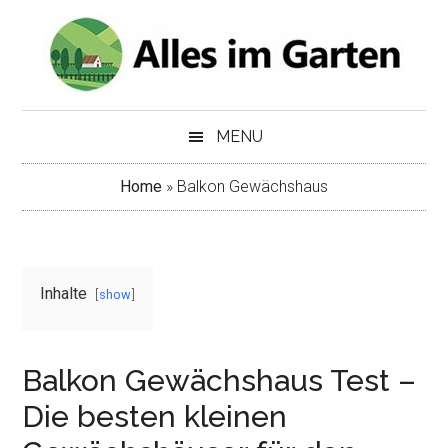
Skip
Skip
to
to
main
secondary
content
menu
MENU
Home
»
Balkon Gewächshaus
Inhalte
show
Balkon Gewächshaus Test –
Die besten kleinen