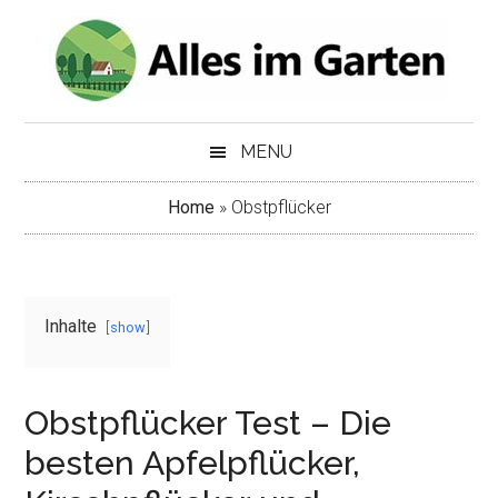
Skip
Skip
to
to
main
secondary
content
menu
MENU
Home
»
Obstpflücker
Inhalte
show
Obstpflücker Test – Die
besten Apfelpflücker,