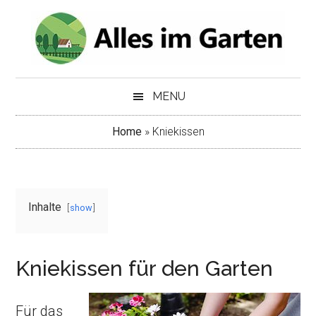
Skip
Skip
to
to
main
secondary
content
menu
MENU
Home
»
Kniekissen
Inhalte
show
Kniekissen für den Garten
Für das