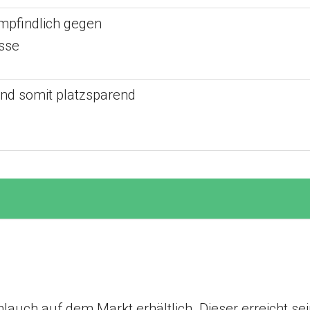
mpfindlich gegen
sse
nd somit platzsparend
chlauch auf dem Markt erhältlich. Dieser erreicht se