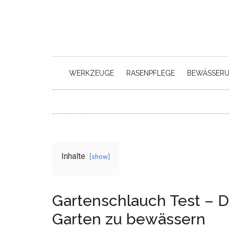
Skip
Skip
to
to
main
secondary
content
menu
WERKZEUGE
RASENPFLEGE
BEWÄSSER
Inhalte
show
Gartenschlauch Test – 
Garten zu bewässern