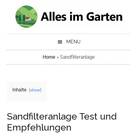
Skip
Skip
to
to
main
secondary
content
menu
MENU
Home
»
Sandfilteranlage
Inhalte
show
Sandfilteranlage Test und
Empfehlungen