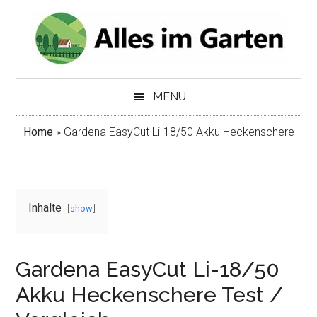
Skip
Skip
to
to
main
secondary
content
menu
MENU
Home
»
Gardena EasyCut Li-18/50 Akku Heckenschere
Inhalte
show
Gardena EasyCut Li-18/50
Akku Heckenschere Test /