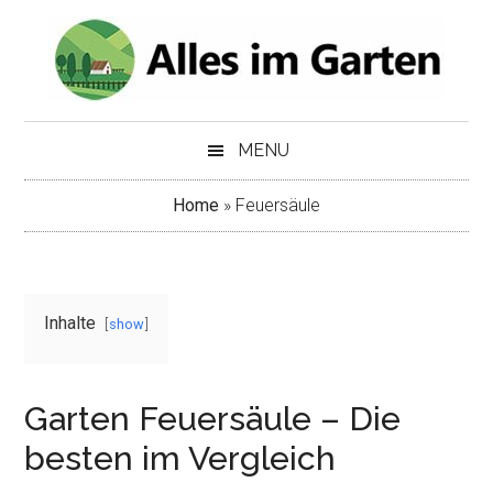
Skip
Skip
to
to
main
secondary
content
menu
MENU
Home
»
Feuersäule
Inhalte
show
Garten Feuersäule – Die
besten im Vergleich