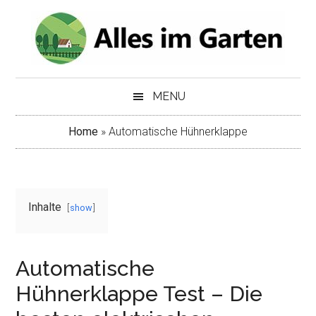
Skip
Skip
to
to
main
secondary
content
menu
MENU
Home
»
Automatische Hühnerklappe
Inhalte
show
Automatische
Hühnerklappe Test – Die